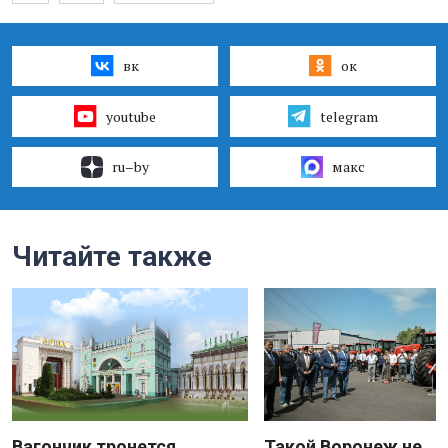
вк
ок
youtube
telegram
ru–by
макс
Читайте также
Вагончик тронется
Такой Воронеж не