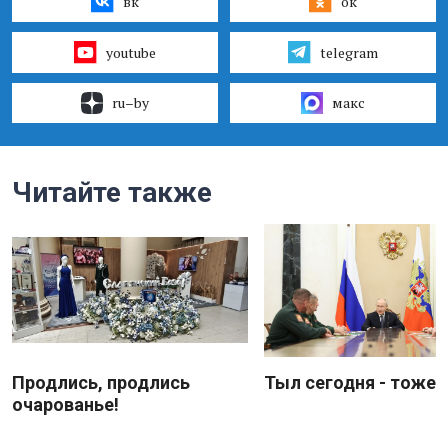
вк
ок
youtube
telegram
ru–by
макс
Читайте также
Продлись, продлись
Тыл сегодня - тоже 
очарованье!