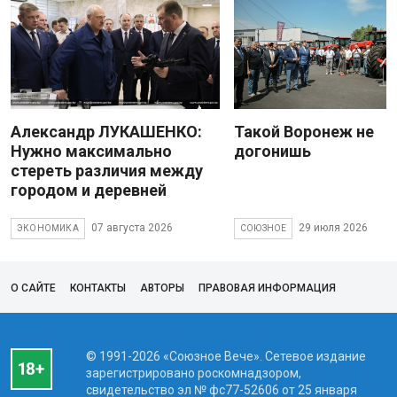
Александр ЛУКАШЕНКО:
Такой Воронеж не
Нужно максимально
догонишь
стереть различия между
городом и деревней
07 августа 2026
29 июля 2026
ЭКОНОМИКА
СОЮЗНОЕ
О САЙТЕ
КОНТАКТЫ
АВТОРЫ
ПРАВОВАЯ ИНФОРМАЦИЯ
© 1991-2026 «Союзное Вече». Сетевое издание
зарегистрировано роскомнадзором,
свидетельство эл № фc77-52606 от 25 января