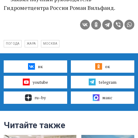
Гидрометцентра России Роман Вильфанд.
ПОГОДА
ЖАРА
МОСКВА
вк
ок
youtube
telegram
ru–by
макс
Читайте также