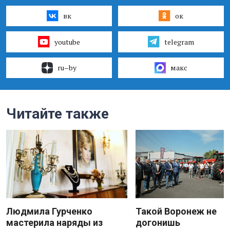
вк
ок
youtube
telegram
ru–by
макс
Читайте также
Людмила Гурченко
Такой Воронеж не
мастерила наряды из
догонишь