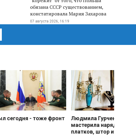
"корежит" от того, что Польша
обязана СССР существованием,
констатировала Мария Захарова
07 августа 2026, 16:19
ыл сегодня - тоже фронт
Людмила Гурченко
мастерила наряды из
платков, штор и детски