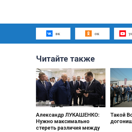
вк
ок
y
Читайте также
Александр ЛУКАШЕНКО:
Такой В
Нужно максимально
догони
стереть различия между