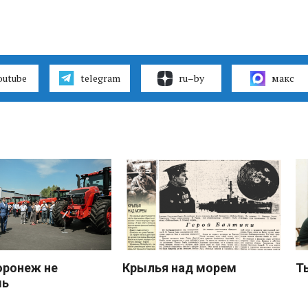
outube
telegram
ru–by
макс
оронеж не
Крылья над морем
Т
шь