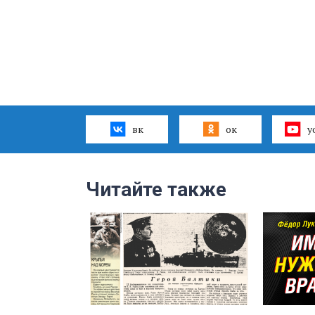
вк
ок
y
Читайте также