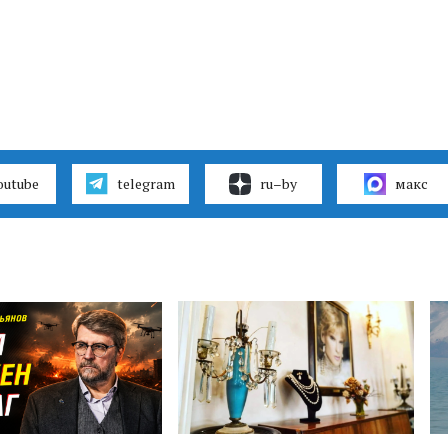
outube
telegram
ru–by
макс