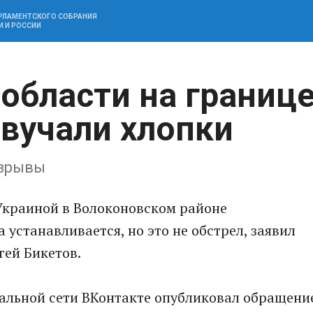
АРЛАМЕНТСКОГО СОБРАНИЯ
И И РОССИИ
области на границ
звучали хлопки
 взрывы
Украиной в Волоконовском районе
 устанaвливается, но это не обстрeл, заявил
гей Бикетов.
иальной сети ВКонтакте опубликовал обрaщени