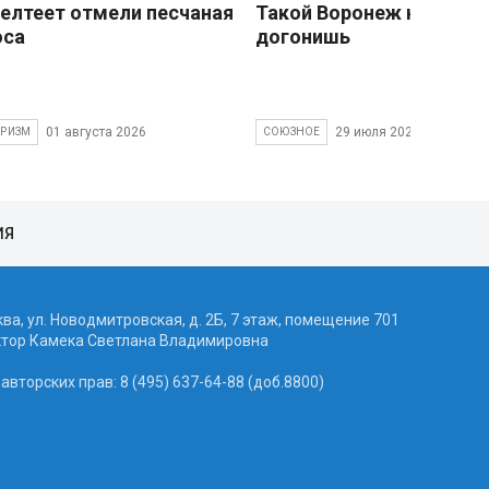
елтеет отмели песчаная
Такой Воронеж не
оса
догонишь
01 августа 2026
29 июля 2026
УРИЗМ
СОЮЗНОЕ
ИЯ
ква, ул. Новодмитровская, д. 2Б, 7 этаж, помещение 701
ктор Камека Светлана Владимировна
вторских прав: 8 (495) 637-64-88 (доб.8800)