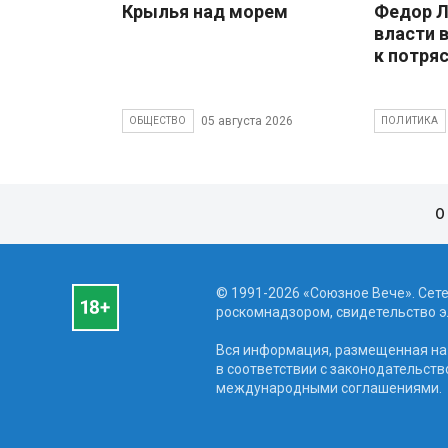
Крылья над морем
Федор Л
власти 
к потря
05 августа 2026
ОБЩЕСТВО
ПОЛИТИКА
О
© 1991-2026 «Союзное Вече». Сет
роскомнадзором, свидетельство эл
Вся информация, размещенная на 
в соответствии с законодательств
международными соглашениями.