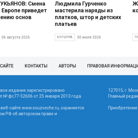
УКЬЯНОВ: Смена
Людмила Гурченко
Ж
в Европе приведет
мастерила наряды из
к
сению основ
платков, штор и детских
платьев
06 августа 2026
30 июля 2026
КУЛЬТУРА
Т
 САЙТЕ
КОНТАКТЫ
АВТОРЫ
ПРАВОВАЯ ИНФОРМАЦ
евое издание зарегистрировано
127015, г. Мос
 № фc77-52606 от 25 января 2013 года.
Главный реда
веб-сайте www.souzveche.ru, охраняется
Приобретение а
ом РФ об авторском праве и