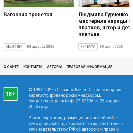
Вагончик тронется
Людмила Гурченко
мастерила наряды и
платков, штор и дет
платьев
03 августа 2026
30 июля 2026
ОБЩЕСТВО
КУЛЬТУРА
О САЙТЕ
КОНТАКТЫ
АВТОРЫ
ПРАВОВАЯ ИНФОРМАЦИЯ
© 1991-2026 «Союзное Вече». Сетевое издание
зарегистрировано роскомнадзором,
свидетельство эл № фc77-52606 от 25 января
2013 года.
Вся информация, размещенная на веб-сайте
www.souzveche.ru, охраняется в соответствии с
законодательством РФ об авторском праве и