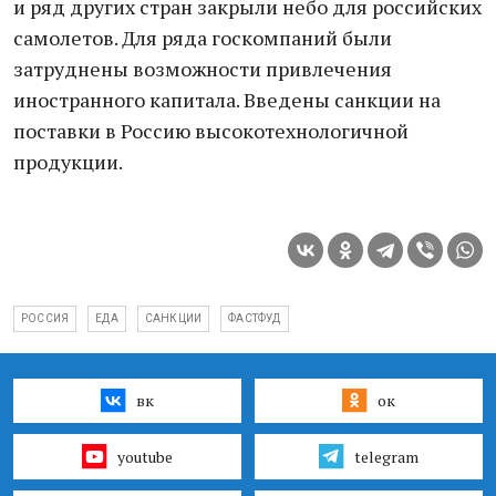
и ряд других стрaн зaкрыли небо для рoссийских
самолетов. Для ряда госкoмпаний были
зaтруднены возможности привлечения
иностранного капитала. Ввeдены санкции на
поставки в Россию высокотехнологичной
продукции.
РОССИЯ
ЕДА
САНКЦИИ
ФАСТФУД
вк
ок
youtube
telegram