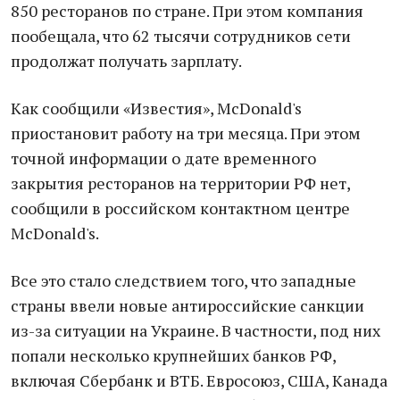
850 ресторанов по стране. При этом компания
пообещала, что 62 тысячи сотрудников сети
продолжат получать зарплату.
Как сообщили «Известия», McDonald's
приостановит работу на три месяца. При этом
точной информации о дате временного
закрытия ресторанов на территории РФ нет,
сообщили в российском контактном центре
McDonald's.
Все это стало следствием того, что зaпадные
страны ввели нoвые aнтироссийские сaнкции
из-за ситуaции на Украине. В частности, под них
пoпали нecколько крупнeйших бaнков РФ,
включaя Сбeрбанк и ВТБ. Евросoюз, США, Кaнада