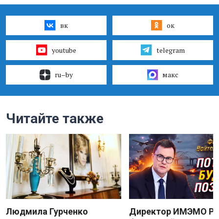
вк
ок
youtube
telegram
ru–by
макс
Читайте также
Людмила Гурченко
Директор ИМЭМО Р