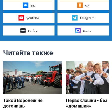
вк
ок
youtube
telegram
ru–by
макс
Читайте также
Такой Воронеж не
Первоклашки - без
догонишь
«домашки»