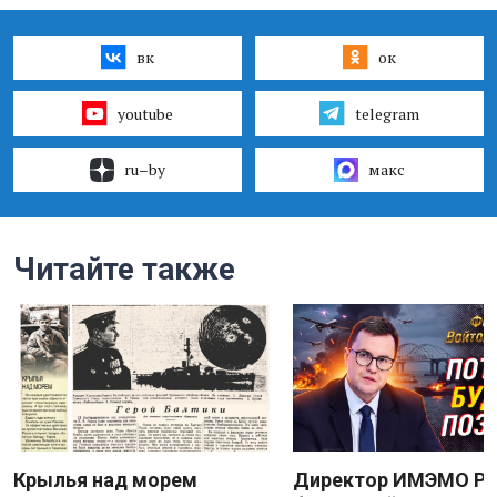
вк
ок
youtube
telegram
ru–by
макс
Читайте также
Крылья над морем
Директор ИМЭМО Р