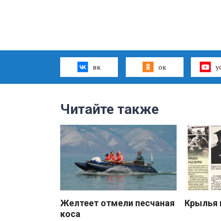
вк
ок
y
Читайте также
Желтеет отмели песчаная
Крылья 
коса