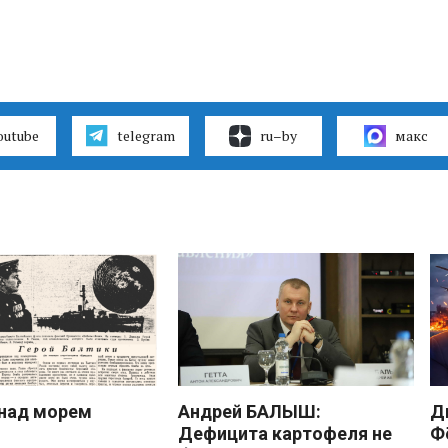
outube
telegram
ru–by
макс
над морем
Андрей БАЛЫШ:
Д
Дефицита картофеля не
Ф