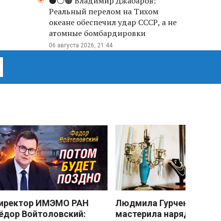
⚫️⚪️🟤 Владимир Джабаров:
Реальный перелом на Тихом
океане обеспечил удар СССР, а не
атомные бомбардировки
06 августа 2026, 21:44
иректор ИМЭМО РАН
Людмила Гурченко
ёдор Войтоловский:
мастерила наряды из