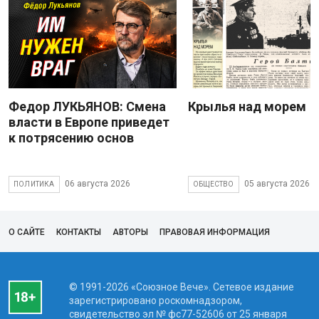
Федор ЛУКЬЯНОВ: Смена
Крылья над морем
власти в Европе приведет
к потрясению основ
06 августа 2026
05 августа 2026
ПОЛИТИКА
ОБЩЕСТВО
О САЙТЕ
КОНТАКТЫ
АВТОРЫ
ПРАВОВАЯ ИНФОРМАЦИЯ
© 1991-2026 «Союзное Вече». Сетевое издание
зарегистрировано роскомнадзором,
свидетельство эл № фc77-52606 от 25 января