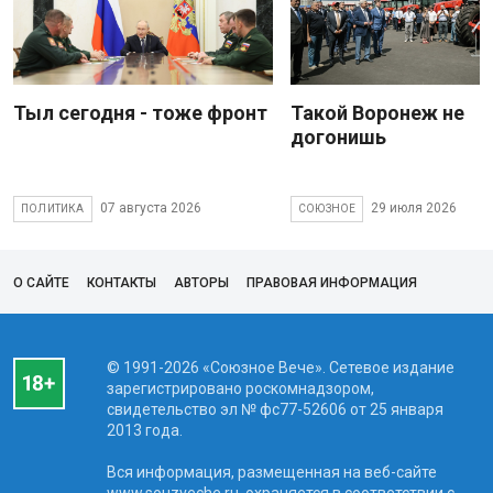
Тыл сегодня - тоже фронт
Такой Воронеж не
догонишь
07 августа 2026
29 июля 2026
ПОЛИТИКА
СОЮЗНОЕ
О САЙТЕ
КОНТАКТЫ
АВТОРЫ
ПРАВОВАЯ ИНФОРМАЦИЯ
© 1991-2026 «Союзное Вече». Сетевое издание
зарегистрировано роскомнадзором,
свидетельство эл № фc77-52606 от 25 января
2013 года.
Вся информация, размещенная на веб-сайте
www.souzveche.ru, охраняется в соответствии с