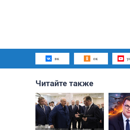
вк
ок
y
Читайте также