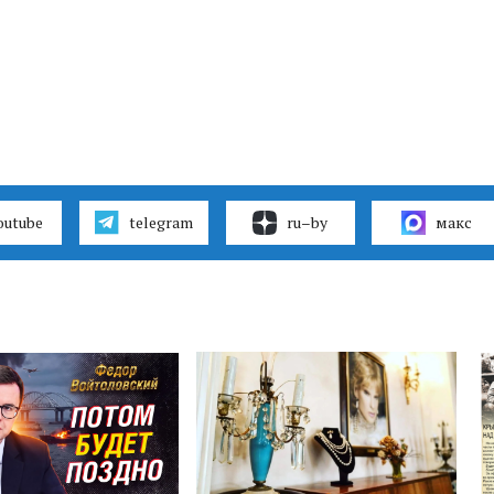
outube
telegram
ru–by
макс