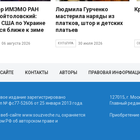
ор ИМЭМО РАН
Людмила Гурченко
К
ойтоловский:
мастерила наряды из
 США по Украине
платков, штор и детских
ся ближе к зиме
платьев
06 августа 2026
30 июля 2026
КУЛЬТУРА
О
 САЙТЕ
КОНТАКТЫ
АВТОРЫ
ПРАВОВАЯ ИНФОРМАЦ
евое издание зарегистрировано
127015, г. Мос
 № фc77-52606 от 25 января 2013 года.
Главный реда
веб-сайте www.souzveche.ru, охраняется
Приобретение а
ом РФ об авторском праве и