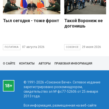
Тыл сегодня - тоже фронт
Такой Воронеж не
догонишь
07 августа 2026
29 июля 2026
ПОЛИТИКА
СОЮЗНОЕ
О САЙТЕ
КОНТАКТЫ
АВТОРЫ
ПРАВОВАЯ ИНФОРМАЦИЯ
© 1991-2026 «Союзное Вече». Сетевое издание
зарегистрировано роскомнадзором,
свидетельство эл № фc77-52606 от 25 января
2013 года.
Вся информация, размещенная на веб-сайте