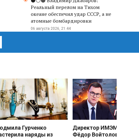
⚫️⚪️🟤 Владимир Джабаров:
Реальный перелом на Тихом
океане обеспечил удар СССР, а не
атомные бомбардировки
06 августа 2026, 21:44
юдмила Гурченко
Директор ИМЭМО РАН
астерила наряды из
Фёдор Войтоловский: