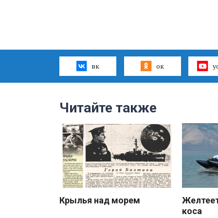
вк
ок
y
Читайте также
Крылья над морем
Желтеет
коса