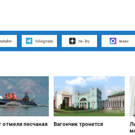
outube
telegram
ru–by
макс
 отмели песчаная
Вагончик тронется
Л
м