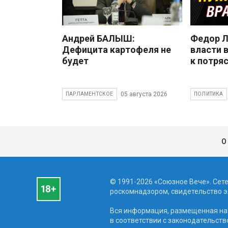
Андрей БАЛЫШ:
Федор Л
Дефицита картофеля не
власти 
будет
к потря
05 августа 2026
ПАРЛАМЕНТСКОЕ
ПОЛИТИКА
О
© 1991-2026 «Союзное Вече». Сет
роскомнадзором, свидетельство эл
Вся информация, размещенная на 
в соответствии с законодательств