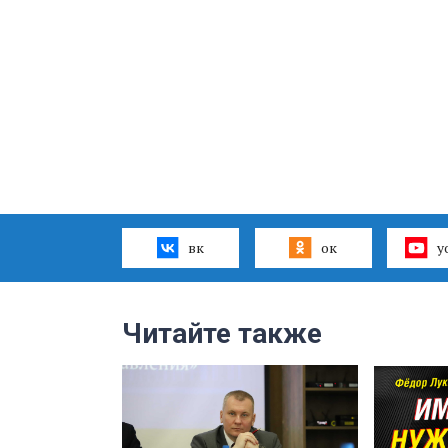
вк
ок
y
Читайте также