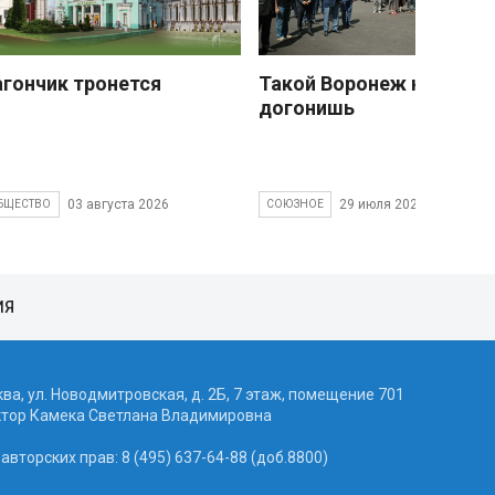
агончик тронется
Такой Воронеж не
догонишь
03 августа 2026
29 июля 2026
БЩЕСТВО
СОЮЗНОЕ
ИЯ
ква, ул. Новодмитровская, д. 2Б, 7 этаж, помещение 701
ктор Камека Светлана Владимировна
вторских прав: 8 (495) 637-64-88 (доб.8800)