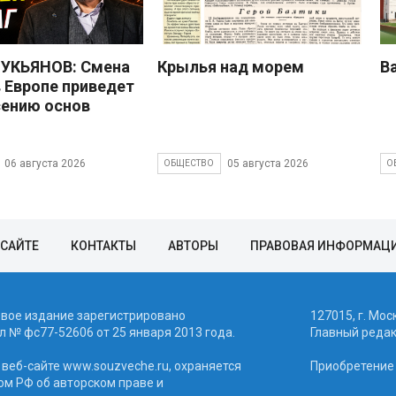
УКЬЯНОВ: Смена
Крылья над морем
В
в Европе приведет
сению основ
06 августа 2026
05 августа 2026
ОБЩЕСТВО
О
 САЙТЕ
КОНТАКТЫ
АВТОРЫ
ПРАВОВАЯ ИНФОРМАЦ
евое издание зарегистрировано
127015, г. Мос
 № фc77-52606 от 25 января 2013 года.
Главный реда
веб-сайте www.souzveche.ru, охраняется
Приобретение а
ом РФ об авторском праве и