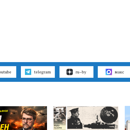
outube
telegram
ru–by
макс