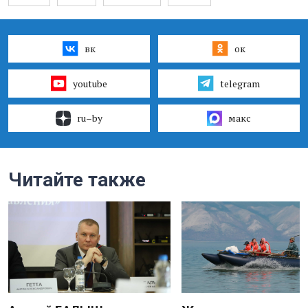
вк
ок
youtube
telegram
ru–by
макс
Читайте также