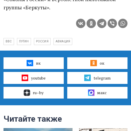
группы «Беркуты».
ВВС
ПУТИН
РОССИЯ
АВИАЦИЯ
вк
ок
youtube
telegram
ru–by
макс
Читайте также