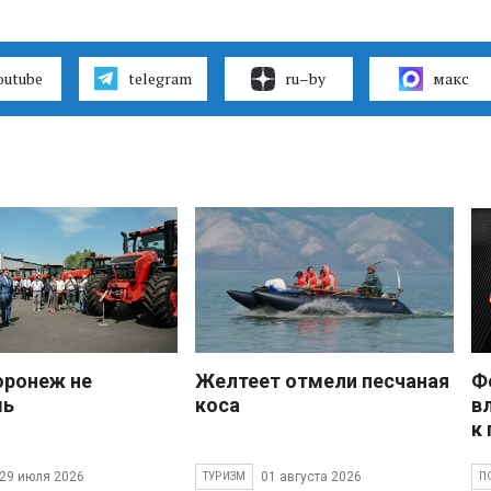
outube
telegram
ru–by
макс
оронеж не
Желтеет отмели песчаная
Ф
шь
коса
в
к
29 июля 2026
01 августа 2026
ТУРИЗМ
П