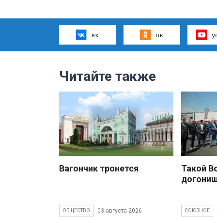
вк
ок
y
Читайте также
Вагончик тронется
Такой В
догони
03 августа 2026
ОБЩЕСТВО
СОЮЗНОЕ