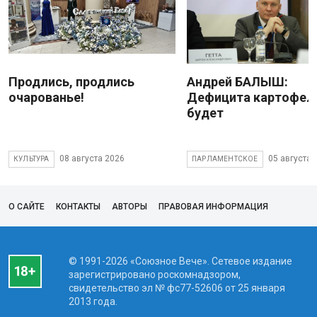
Продлись, продлись
Андрей БАЛЫШ:
очарованье!
Дефицита картофеля
будет
08 августа 2026
05 августа 
КУЛЬТУРА
ПАРЛАМЕНТСКОЕ
О САЙТЕ
КОНТАКТЫ
АВТОРЫ
ПРАВОВАЯ ИНФОРМАЦИЯ
© 1991-2026 «Союзное Вече». Сетевое издание
зарегистрировано роскомнадзором,
свидетельство эл № фc77-52606 от 25 января
2013 года.