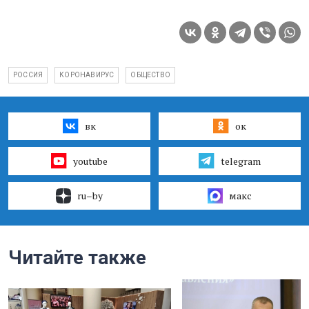
РОССИЯ
КОРОНАВИРУС
ОБЩЕСТВО
вк
ок
youtube
telegram
ru–by
макс
Читайте также