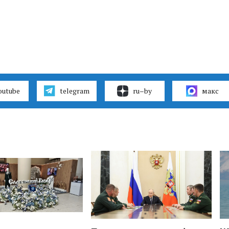
outube
telegram
ru–by
макс