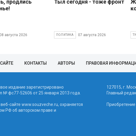
ь, продлись
Тыл сегодня - тоже фронт
Ж
нье!
к
08 августа 2026
07 августа 2026
ПОЛИТИКА
Т
 САЙТЕ
КОНТАКТЫ
АВТОРЫ
ПРАВОВАЯ ИНФОРМАЦ
евое издание зарегистрировано
127015, г. Мос
 № фc77-52606 от 25 января 2013 года.
Главный реда
веб-сайте www.souzveche.ru, охраняется
Приобретение а
ом РФ об авторском праве и