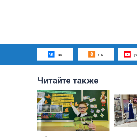
вк
ок
y
Читайте также