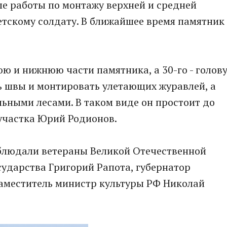
е работы по монтажу верхней и средней
етскому солдату. В ближайшее время памятник
юю и нижнюю части памятника, а 30-го - голов
ь швы и монтировать улетающих журавлей, а
ьными лесами. В таком виде он простоит до
 участка Юрий Родионов.
аблюдали ветераны Великой Отечественной
сударства Григорий Рапота, губернатор
заместитель министр культуры РФ Николай