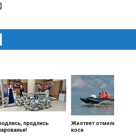
родлись, продлись
Желтеет отмели песчан
чарованье!
коса