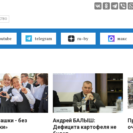
СТВО
outube
telegram
ru–by
макс
ашки - без
Андрей БАЛЫШ:
П
ки»
Дефицита картофеля не
о