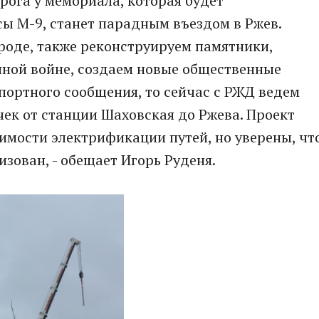
рога у мемориала, которая будет
ы М-9, станет парадным въездом в Ржев.
роде, также реконструируем памятники,
ной войне, создаем новые общественные
спортного сообщения, то сейчас с РЖД ведем
ек от станции Шаховская до Ржева. Проект
димости электрификации путей, но уверены, чт
зован, - обещает Игорь Руденя.