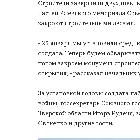
Строители завершили двухдневны
частей Ржевского мемориала Сов
закроют строительными лесами.
- 29 января мы установили средн
солдата. Теперь будем обвариват
потом закроем монумент строител
открытия, - рассказал начальник
За установкой головы солдата н
войны, госсекретарь Союзного го
Тверской области Игорь Руденя, 
Овсиенко и другие гости.