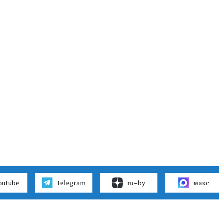
outube
telegram
ru–by
макс