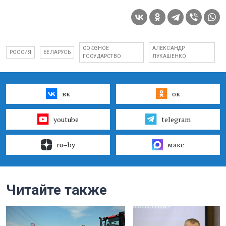
СОЮЗНОЕ
АЛЕКСАНДР
РОССИЯ
БЕЛАРУСЬ
ГОСУДАРСТВО
ЛУКАШЕНКО
вк
ок
youtube
telegram
ru–by
макс
Читайте также