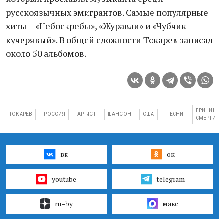
русскоязычных эмигрантов. Самые популярные
хиты – «Небоскребы», «Журавли» и «Чубчик
кучерявый». В общей сложности Токарев записал
около 50 альбомов.
ПРИЧИН
ТОКАРЕВ
РОССИЯ
АРТИСТ
ШАНСОН
США
ПЕСНИ
СМЕРТИ
вк
ок
youtube
telegram
ru–by
макс