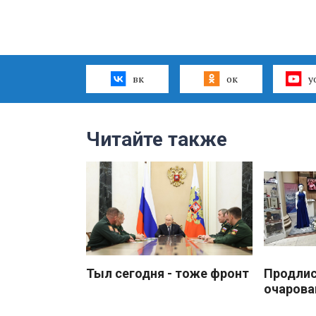
вк
ок
y
Читайте также
Тыл сегодня - тоже фронт
Продлис
очарова