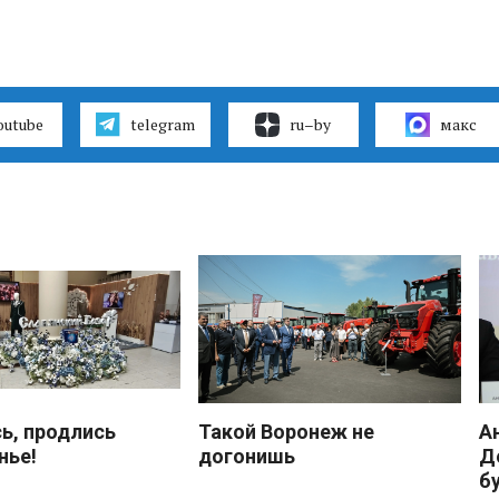
outube
telegram
ru–by
макс
ь, продлись
Такой Воронеж не
А
нье!
догонишь
Д
б