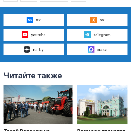
вк
ок
youtube
telegram
ru–by
макс
Читайте также