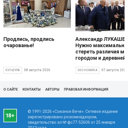
Продлись, продлись
Александр ЛУКАШЕН
очарованье!
Нужно максимально
стереть различия м
городом и деревней
08 августа 2026
07 августа 2026
КУЛЬТУРА
ЭКОНОМИКА
О САЙТЕ
КОНТАКТЫ
АВТОРЫ
ПРАВОВАЯ ИНФОРМАЦИЯ
© 1991-2026 «Союзное Вече». Сетевое издание
зарегистрировано роскомнадзором,
свидетельство эл № фc77-52606 от 25 января
2013 года.