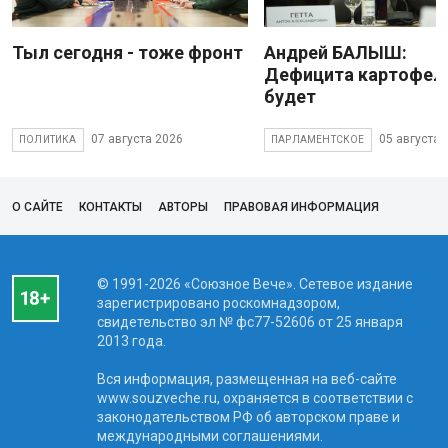
Тыл сегодня - тоже фронт
Андрей БАЛЫШ:
Дефицита картофеля
будет
07 августа 2026
05 августа 
ПОЛИТИКА
ПАРЛАМЕНТСКОЕ
О САЙТЕ
КОНТАКТЫ
АВТОРЫ
ПРАВОВАЯ ИНФОРМАЦИЯ
© 1991-2026 «Союзное Вече». Сетевое издание
зарегистрировано роскомнадзором,
свидетельство эл № фc77-52606 от 25 января
2013 года.
Вся информация, размещенная на веб-сайте
www.souzveche.ru, охраняется в соответствии с
законодательством РФ об авторском праве и
международными соглашениями.