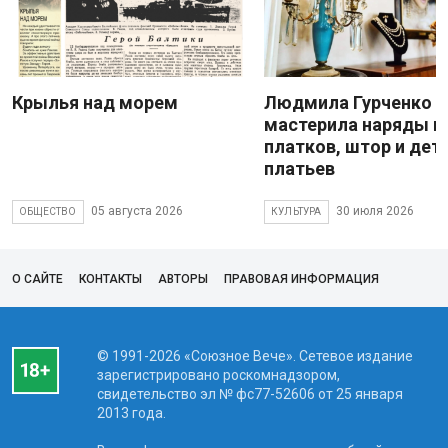
Крылья над морем
Людмила Гурченко
мастерила наряды и
платков, штор и дет
платьев
05 августа 2026
30 июля 2026
ОБЩЕСТВО
КУЛЬТУРА
О САЙТЕ
КОНТАКТЫ
АВТОРЫ
ПРАВОВАЯ ИНФОРМАЦИЯ
© 1991-2026 «Союзное Вече». Сетевое издание
зарегистрировано роскомнадзором,
свидетельство эл № фc77-52606 от 25 января
2013 года.