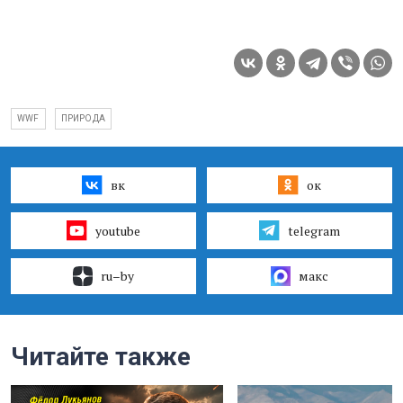
WWF
ПРИРОДА
вк
ок
youtube
telegram
ru–by
макс
Читайте также