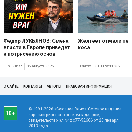
Федор ЛУКЬЯНОВ: Смена
Желтеет отмели пес
власти в Европе приведет
коса
к потрясению основ
06 августа 2026
01 августа 2026
ПОЛИТИКА
ТУРИЗМ
О САЙТЕ
КОНТАКТЫ
АВТОРЫ
ПРАВОВАЯ ИНФОРМАЦИЯ
© 1991-2026 «Союзное Вече». Сетевое издание
зарегистрировано роскомнадзором,
свидетельство эл № фc77-52606 от 25 января
2013 года.