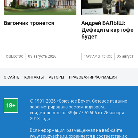
Вагончик тронется
Андрей БАЛЫШ:
Дефицита картофеля
будет
03 августа 2026
05 августа 
ОБЩЕСТВО
ПАРЛАМЕНТСКОЕ
О САЙТЕ
КОНТАКТЫ
АВТОРЫ
ПРАВОВАЯ ИНФОРМАЦИЯ
© 1991-2026 «Союзное Вече». Сетевое издание
зарегистрировано роскомнадзором,
свидетельство эл № фc77-52606 от 25 января
2013 года.
Вся информация, размещенная на веб-сайте
www.souzveche.ru, охраняется в соответствии с