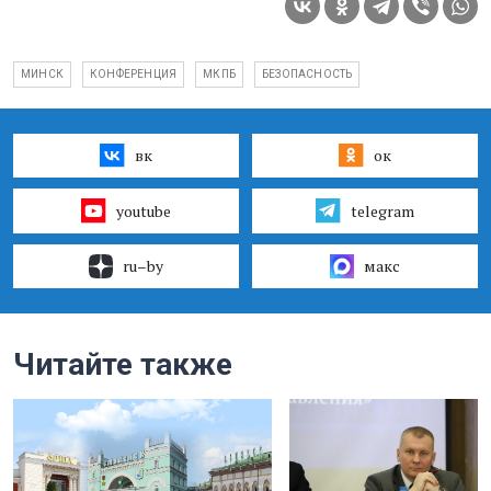
МИНСК
КОНФЕРЕНЦИЯ
МКПБ
БЕЗОПАСНОСТЬ
вк
ок
youtube
telegram
ru–by
макс
Читайте также