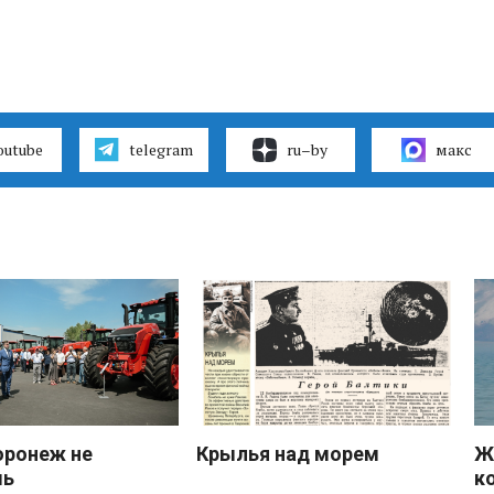
outube
telegram
ru–by
макс
оронеж не
Крылья над морем
Ж
шь
к