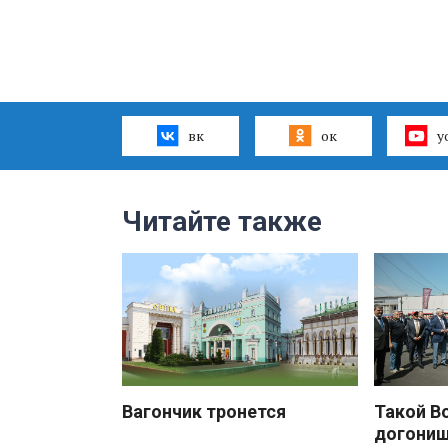
вк
ок
y
Читайте также
Вагончик тронется
Такой В
догони