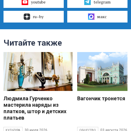
youtube
telegram
ru–by
макс
Читайте также
Людмила Гурченко
Вагончик тронется
мастерила наряды из
платков, штор и детских
платьев
30 июля 2026
03 августа 2026
КУЛЬТУРА
ОБЩЕСТВО