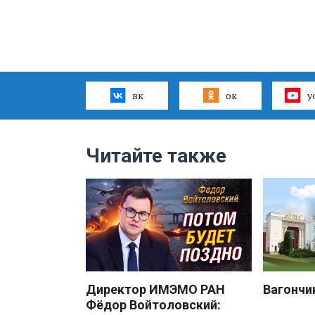
вк
ок
y
Читайте также
Директор ИМЭМО РАН
Вагончи
Фёдор Войтоловский: