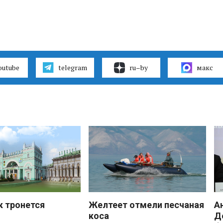
outube
telegram
ru–by
макс
к тронется
Желтеет отмели песчаная
А
коса
Д