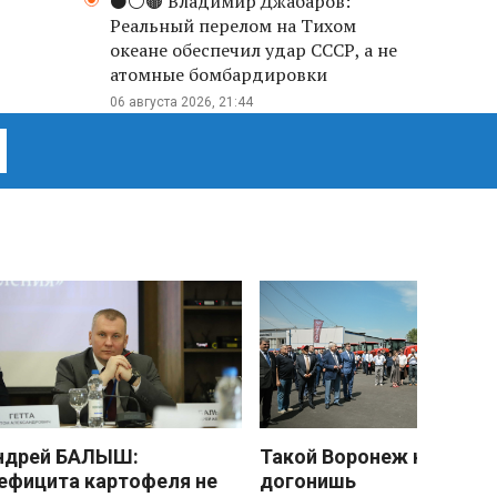
⚫️⚪️🟤 Владимир Джабаров:
Реальный перелом на Тихом
океане обеспечил удар СССР, а не
атомные бомбардировки
06 августа 2026, 21:44
ндрей БАЛЫШ:
Такой Воронеж не
ефицита картофеля не
догонишь