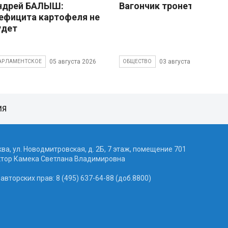
ндрей БАЛЫШ:
Вагончик тронется
ефицита картофеля не
удет
05 августа 2026
03 августа 2026
АРЛАМЕНТСКОЕ
ОБЩЕСТВО
ИЯ
ква, ул. Новодмитровская, д. 2Б, 7 этаж, помещение 701
ктор Камека Светлана Владимировна
вторских прав: 8 (495) 637-64-88 (доб.8800)