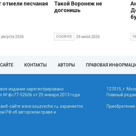
 отмели песчаная
Такой Воронеж не
А
догонишь
Д
б
 августа 2026
29 июля 2026
СОЮЗНОЕ
П
 САЙТЕ
КОНТАКТЫ
АВТОРЫ
ПРАВОВАЯ ИНФОРМАЦ
евое издание зарегистрировано
127015, г. Мос
 № фc77-52606 от 25 января 2013 года.
Главный реда
веб-сайте www.souzveche.ru, охраняется
Приобретение а
ом РФ об авторском праве и