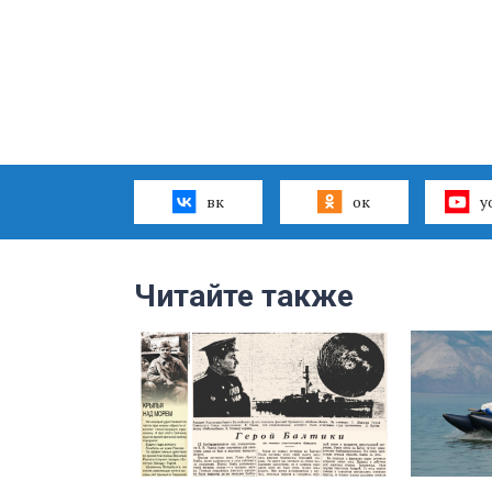
вк
ок
y
Читайте также