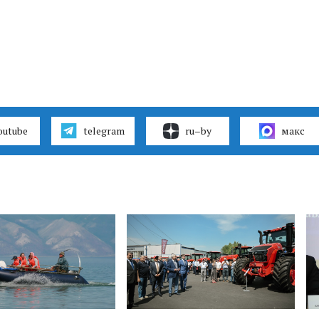
outube
telegram
ru–by
макс