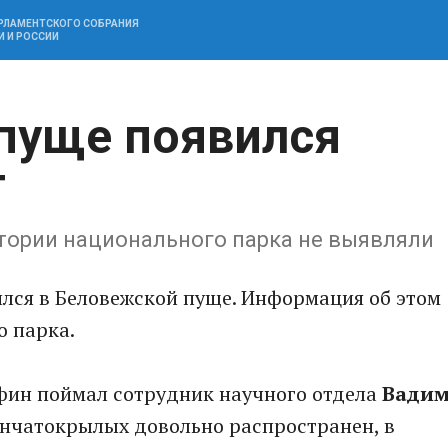
АРЛАМЕНТСКОГО СОБРАНИЯ
И И РОССИИ
пуще появился
т
итории национального парка не выявляли
лся в Беловежской пуще. Информация об этом
о парка.
фин поймал сотрудник научного отдела
Вади
пончатокрылых довольно распространен, в