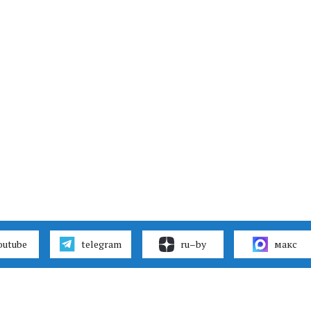
outube
telegram
ru–by
макс