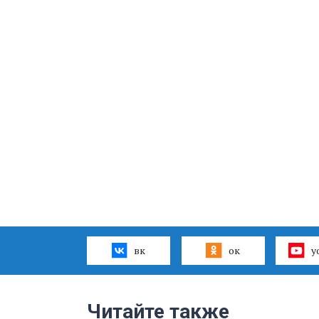
вк
ок
y
Читайте также