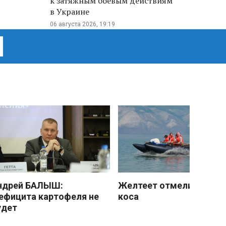
к затяжным боевым действиям
в Украине
06 августа 2026, 19:19
ндрей БАЛЫШ:
Желтеет отмели песчан
ефицита картофеля не
коса
удет