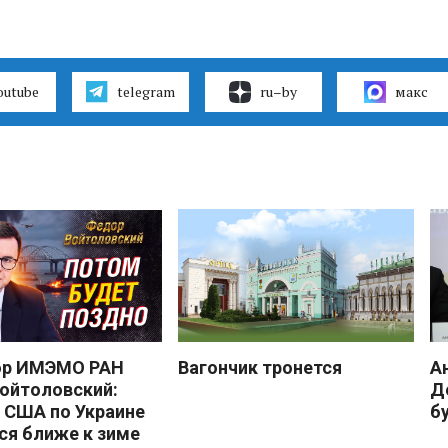
outube
telegram
ru–by
макс
ор ИМЭМО РАН
Вагончик тронется
А
ойтоловский:
Д
 США по Украине
б
ся ближе к зиме