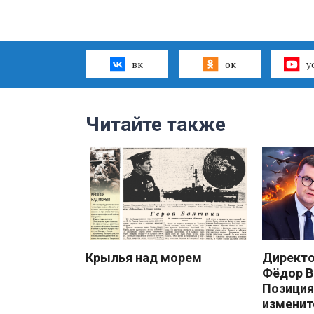
вк
ок
y
Читайте также
Крылья над морем
Директ
Фёдор В
Позиция
изменит