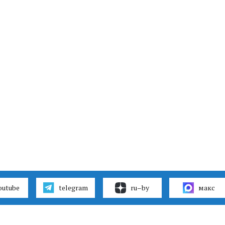
outube
telegram
ru–by
макс