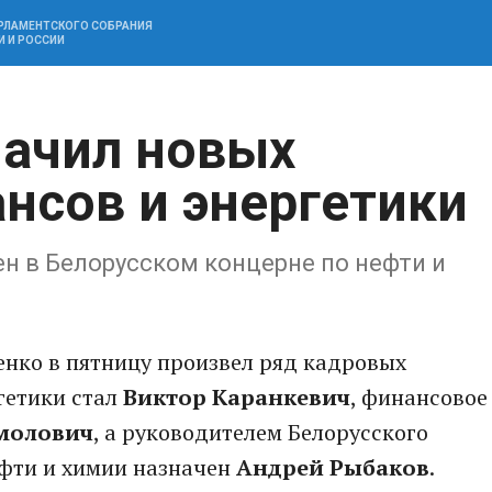
АРЛАМЕНТСКОГО СОБРАНИЯ
И И РОССИИ
начил новых
нсов и энергетики
н в Белорусском концерне по нефти и
енко в пятницу произвел ряд кадровых
гетики стал
Виктор Каранкевич
, финансовое
молович
, а руководителем Белорусского
ефти и химии назначен
Андрей Рыбаков
.