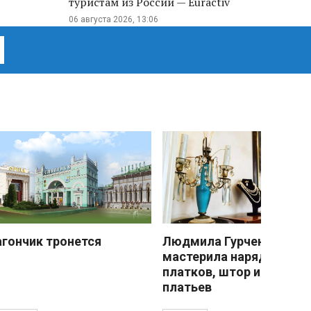
туристам из России — Euractiv
06 августа 2026, 13:06
агончик тронется
Людмила Гурченко
мастерила наряды из
платков, штор и детски
платьев