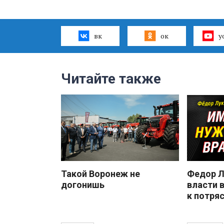
вк
ок
y
Читайте также
Такой Воронеж не
Федор Л
догонишь
власти 
к потря