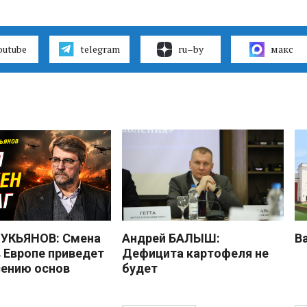
outube
telegram
ru–by
макс
УКЬЯНОВ: Смена
Андрей БАЛЫШ:
В
в Европе приведет
Дефицита картофеля не
сению основ
будет