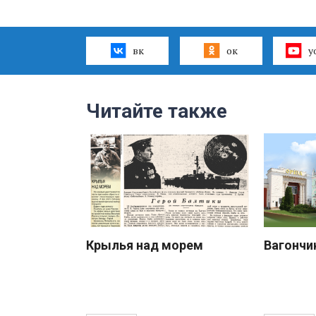
вк
ок
y
Читайте также
Крылья над морем
Вагончи