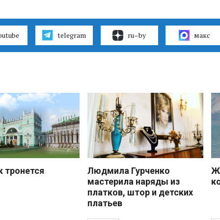
outube
telegram
ru–by
макс
к тронется
Людмила Гурченко
Ж
мастерила наряды из
к
платков, штор и детских
платьев