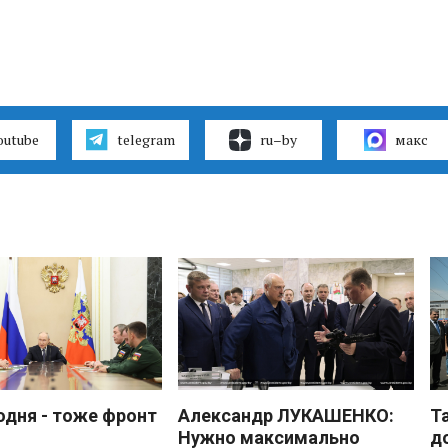
outube
telegram
ru–by
макс
одня - тоже фронт
Александр ЛУКАШЕНКО:
Т
Нужно максимально
д