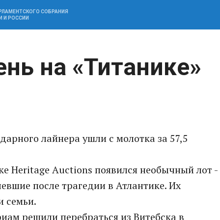
АРЛАМЕНТСКОГО СОБРАНИЯ
И И РОССИИ
ень на «Титанике»
дарного лайнера ушли с молотка за 57,5
е Heritage Auctions появился необычный лот -
левшие после трагедии в Атлантике. Их
и семьи.
иам решили перебраться из Витебска в