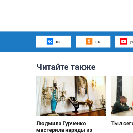
вк
ок
y
Читайте также
Людмила Гурченко
Тыл сег
мастерила наряды из