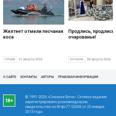
Желтеет отмели песчаная
Продлись, продлись
коса
очарованье!
01 августа 2026
08 августа 2026
ТУРИЗМ
КУЛЬТУРА
О САЙТЕ
КОНТАКТЫ
АВТОРЫ
ПРАВОВАЯ ИНФОРМАЦИЯ
© 1991-2026 «Союзное Вече». Сетевое издание
зарегистрировано роскомнадзором,
свидетельство эл № фc77-52606 от 25 января
2013 года.