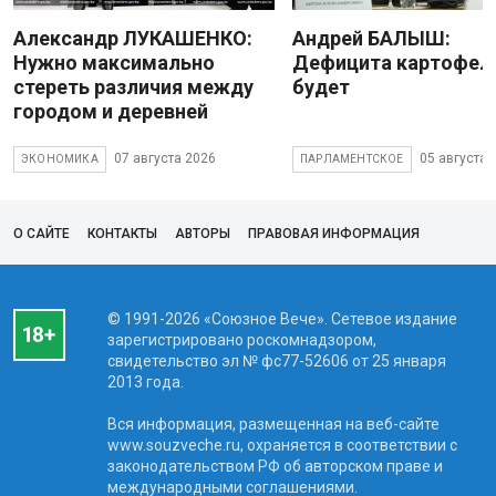
Александр ЛУКАШЕНКО:
Андрей БАЛЫШ:
Нужно максимально
Дефицита картофеля
стереть различия между
будет
городом и деревней
07 августа 2026
05 августа 
ЭКОНОМИКА
ПАРЛАМЕНТСКОЕ
О САЙТЕ
КОНТАКТЫ
АВТОРЫ
ПРАВОВАЯ ИНФОРМАЦИЯ
© 1991-2026 «Союзное Вече». Сетевое издание
зарегистрировано роскомнадзором,
свидетельство эл № фc77-52606 от 25 января
2013 года.
Вся информация, размещенная на веб-сайте
www.souzveche.ru, охраняется в соответствии с
законодательством РФ об авторском праве и
международными соглашениями.