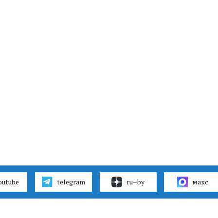
outube
telegram
ru–by
макс