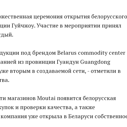
торжественная церемония открытия белорусског
нции Гуйчжоу. Участие в мероприятии принял
удый.
одукции под брендом Belarus commodity center
панией из провинции Гуандун Guangdong
л уже вторым в создаваемой сети, - отметили в
тва.
сети магазинов Moutai появится белорусская
купок и проверки качества, а также
 компания уже открыла в Беларуси собственно