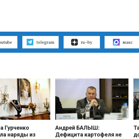
outube
telegram
ru–by
макс
 Гурченко
Андрей БАЛЫШ:
Т
ла наряды из
Дефицита картофеля не
д