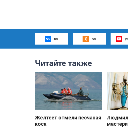
вк
ок
y
Читайте также
Желтеет отмели песчаная
Людмила
коса
мастери