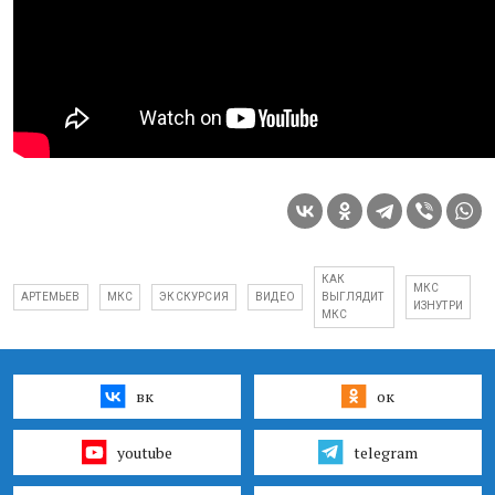
КАК
МКС
АРТЕМЬЕВ
МКС
ЭКСКУРСИЯ
ВИДЕО
ВЫГЛЯДИТ
ИЗНУТРИ
МКС
вк
ок
youtube
telegram